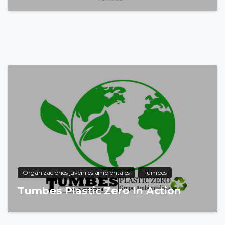
6
Organizaciones juveniles ambientales
Tumbes
Tumbes Plastic Zero In Action