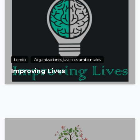
5
Loreto
Organizaciones juveniles ambientales
Improving Lives
7