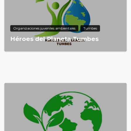
Organizaciones juveniles ambientales
Tumbes
Héroes del Planeta Tumbes
6